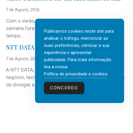
7 de Agosto, 2026
Com o verão, chegam também as férias, os fins-de-
semana fora e os dias em que a casa fica mais
Publicamos cookies neste site para
tempo...
analisar o tráfego, memorizar as
suas preferências, otimizar a sua
NTT DATA Insurtech Global Outlook 2026
experiência e apresentar
7 de Agosto, 2026
publicidade. Para mais informação
leia a nossa
A NTT DATA, consultora global em serviços de
Política de privacidade e cookies
.
negócio, tecnologia e inteligência artificial (IA), acaba
de divulgar a mais recente...
CONCORDO