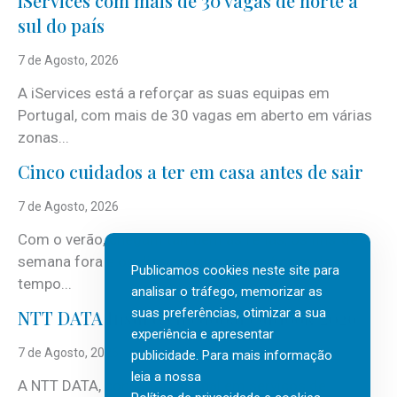
iServices com mais de 30 vagas de norte a
sul do país
7 de Agosto, 2026
A iServices está a reforçar as suas equipas em
Portugal, com mais de 30 vagas em aberto em várias
zonas...
Cinco cuidados a ter em casa antes de sair
7 de Agosto, 2026
Com o verão, chegam também as férias, os fins-de-
semana fora e os dias em que a casa fica mais
Publicamos cookies neste site para
tempo...
analisar o tráfego, memorizar as
suas preferências, otimizar a sua
NTT DATA Insurtech Global Outlook 2026
experiência e apresentar
7 de Agosto, 2026
publicidade. Para mais informação
leia a nossa
A NTT DATA, consultora global em serviços de