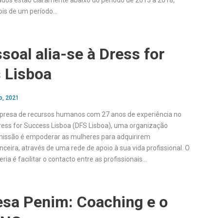
ltados estão claramente abaixo do período de 2015 a 2018,
ois de um período…
soal alia-se à Dress for
 Lisboa
o, 2021
mpresa de recursos humanos com 27 anos de experiência no
Dress for Success Lisboa (DFS Lisboa), uma organização
 missão é empoderar as mulheres para adquirirem
ceira, através de uma rede de apoio à sua vida profissional. O
ria é facilitar o contacto entre as profissionais…
esa Penim: Coaching e o