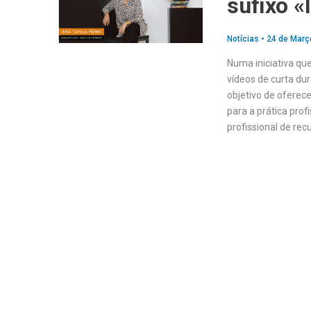
sufixo «
Notícias
•
24 de Març
Numa iniciativa qu
vídeos de curta du
objetivo de oferec
para a prática prof
profissional de re