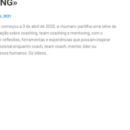
ING»
o, 2021
e começou a 3 de abril de 2020, a «human» partilha uma série de
ração sobre coaching, team coaching e mentoring, com o
er reflexões, ferramentas e experiências que possam inspirar
issional enquanto coach, team coach, mentor, líder ou
cursos humanos. Os vídeos…