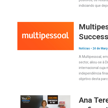
positivos, os resu
indiciando que dep
Multipes
Success
Notícias
•
24 de Març
A Multipessoal, e
sector, aliou-se à 
internacional cuja
independência finan
objetivo desta parce
Ana Ter