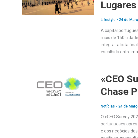
Lugares
Lifestyle
•
24 de Març
A capital portugu
mais de 150 cidade
integrar a lista fi
escolhida entre m
«CEO Su
Chase P
Notícias
•
24 de Març
O «CEO Survey 2021
portugueses apres
e dos negócios das