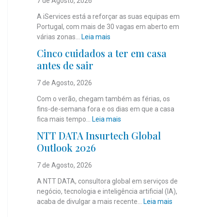
7 de Agosto, 2026
A iServices está a reforçar as suas equipas em
Portugal, com mais de 30 vagas em aberto em
:
várias zonas…
Leia mais
i
Cinco cuidados a ter em casa
S
antes de sair
e
r
7 de Agosto, 2026
v
i
Com o verão, chegam também as férias, os
c
fins-de-semana fora e os dias em que a casa
e
:
fica mais tempo…
Leia mais
s
C
NTT DATA Insurtech Global
c
i
Outlook 2026
o
n
m
c
7 de Agosto, 2026
m
o
a
c
A NTT DATA, consultora global em serviços de
i
u
negócio, tecnologia e inteligência artificial (IA),
s
i
:
acaba de divulgar a mais recente…
Leia mais
d
d
N