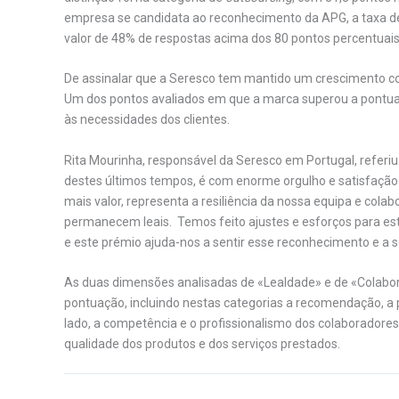
empresa se candidata ao reconhecimento da APG, a taxa de 
valor de 48% de respostas acima dos 80 pontos percentuais
De assinalar que a Seresco tem mantido um crescimento co
Um dos pontos avaliados em que a marca superou a pontua
às necessidades dos clientes.
Rita Mourinha, responsável da Seresco em Portugal, referi
destes últimos tempos, é com enorme orgulho e satisfaçã
mais valor, representa a resiliência da nossa equipa e cola
permanecem leais. Temos feito ajustes e esforços para es
e este prémio ajuda-nos a sentir esse reconhecimento e a s
As duas dimensões analisadas de «Lealdade» e de «Colabor
pontuação, incluindo nestas categorias a recomendação, a 
lado, a competência e o profissionalismo dos colaboradore
qualidade dos produtos e dos serviços prestados.