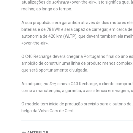
atualizações de
software
«over-the-air». Isto significa qu
melhor, ao longo do tempo.
A sua propulsão será garantida através de dois motores elét
baterias é de 78 kWh e será capaz de carregar, em cerca d
autonomia de 420 km (WLTP), que deverá também ela melho
«over-the-air».
O C40 Recharge deverá chegar a Portugal no final do ano 
ambição de construir uma linha de produto menos complex
que será oportunamente divulgada.
Ao adquirir,
on-line
, o novo C40 Recharge, o cliente compr
como a manutenção, a garantia, a assistência em viagem, 
O modelo tem início de produção previsto para o outono de
belga da Volvo Cars de Gent.
ANTERIOR