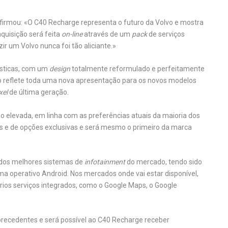
firmou: «O C40 Recharge representa o futuro da Volvo e mostra
quisição será feita
on-line
através de um
pack
de serviços
ir um Volvo nunca foi tão aliciante.»
ísticas, com um
design
totalmente reformulado e perfeitamente
o reflete toda uma nova apresentação para os novos modelos
xel
de última geração.
o elevada, em linha com as preferências atuais da maioria dos
es e de opções exclusivas e será mesmo o primeiro da marca
dos melhores sistemas de
infotainment
do mercado, tendo sido
a operativo Android. Nos mercados onde vai estar disponível,
ários serviços integrados, como o Google Maps, o Google
precedentes e será possível ao C40 Recharge receber