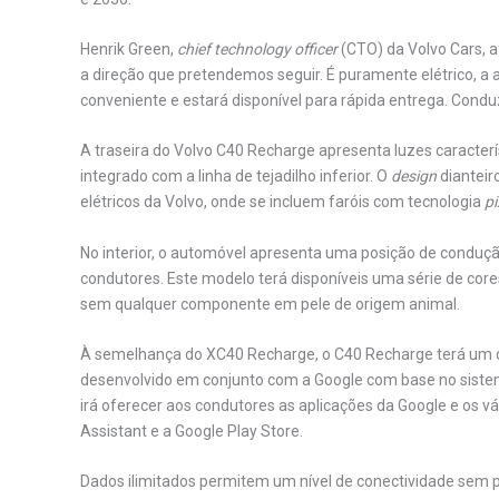
Henrik Green,
chief technology officer
(CTO) da Volvo Cars, a
a direção que pretendemos seguir. É puramente elétrico, a a
conveniente e estará disponível para rápida entrega. Conduz
A traseira do Volvo C40 Recharge apresenta luzes caracter
integrado com a linha de tejadilho inferior. O
design
dianteir
elétricos da Volvo, onde se incluem faróis com tecnologia
pi
No interior, o automóvel apresenta uma posição de conduçã
condutores. Este modelo terá disponíveis uma série de cor
sem qualquer componente em pele de origem animal.
À semelhança do XC40 Recharge, o C40 Recharge terá um 
desenvolvido em conjunto com a Google com base no sistem
irá oferecer aos condutores as aplicações da Google e os v
Assistant e a Google Play Store.
Dados ilimitados permitem um nível de conectividade sem 