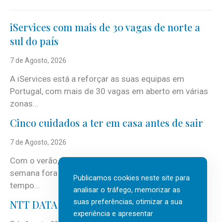
iServices com mais de 30 vagas de norte a
sul do país
7 de Agosto, 2026
A iServices está a reforçar as suas equipas em
Portugal, com mais de 30 vagas em aberto em várias
zonas...
Cinco cuidados a ter em casa antes de sair
7 de Agosto, 2026
Com o verão, chegam também as férias, os fins-de-
semana fora e os dias em que a casa fica mais
Publicamos cookies neste site para
tempo...
analisar o tráfego, memorizar as
suas preferências, otimizar a sua
NTT DATA Insurtech Global Outlook 2026
experiência e apresentar