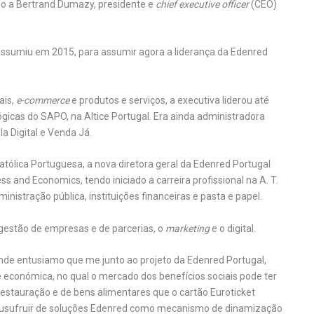
do a Bertrand Dumazy, presidente e
chief executive officer
(CEO)
e assumiu em 2015, para assumir agora a liderança da Edenred
ais,
e-commerce
e produtos e serviços, a executiva liderou até
ógicas do SAPO, na Altice Portugal. Era ainda administradora
a Digital e Venda Já.
tólica Portuguesa, a nova diretora geral da Edenred Portugal
and Economics, tendo iniciado a carreira profissional na A. T.
nistração pública, instituições financeiras e pasta e papel.
 gestão de empresas e de parcerias, o
marketing
e o digital.
rande entusiamo que me junto ao projeto da Edenred Portugal,
 económica, no qual o mercado dos benefícios sociais pode ter
estauração e de bens alimentares que o cartão Euroticket
 usufruir de soluções Edenred como mecanismo de dinamização