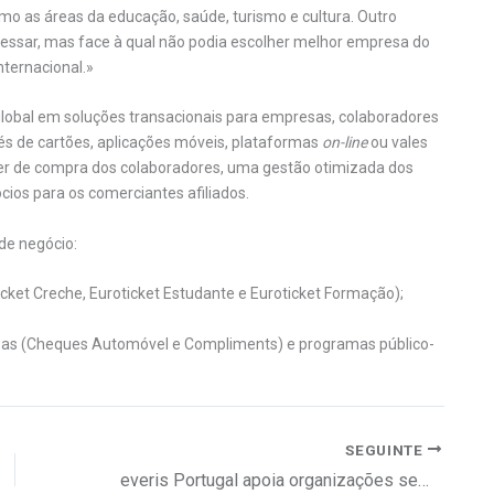
omo as áreas da educação, saúde, turismo e cultura. Outro
avessar, mas face à qual não podia escolher melhor empresa do
nternacional.»
lobal em soluções transacionais para empresas, colaboradores
és de cartões, aplicações móveis, plataformas
on-line
ou vales
er de compra dos colaboradores, uma gestão otimizada dos
os para os comerciantes afiliados.
de negócio:
icket Creche, Euroticket Estudante e Euroticket Formação);
as (Cheques Automóvel e Compliments) e programas público-
SEGUINTE
everis Portugal apoia organizações sem fins lucrativos na transição digital