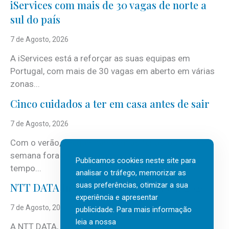
iServices com mais de 30 vagas de norte a
sul do país
7 de Agosto, 2026
A iServices está a reforçar as suas equipas em
Portugal, com mais de 30 vagas em aberto em várias
zonas...
Cinco cuidados a ter em casa antes de sair
7 de Agosto, 2026
Com o verão, chegam também as férias, os fins-de-
semana fora e os dias em que a casa fica mais
Publicamos cookies neste site para
tempo...
analisar o tráfego, memorizar as
suas preferências, otimizar a sua
NTT DATA Insurtech Global Outlook 2026
experiência e apresentar
7 de Agosto, 2026
publicidade. Para mais informação
leia a nossa
A NTT DATA, consultora global em serviços de