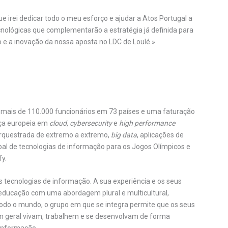
ue irei dedicar todo o meu esforço e ajudar a Atos Portugal a
nológicas que complementarão a estratégia já definida para
 e a inovação da nossa aposta no LDC de Loulé.»
 mais de 110.000 funcionários em 73 países e uma faturação
nça europeia em
cloud
,
cybersecurity
e
high performance
 Orquestrada de extremo a extremo,
big data
, aplicações de
bal de tecnologias de informação para os Jogos Olímpicos e
fy.
as tecnologias de informação. A sua experiência e os seus
educação com uma abordagem plural e multicultural,
m todo o mundo, o grupo em que se integra permite que os seus
m geral vivam, trabalhem e se desenvolvam de forma
 informação.