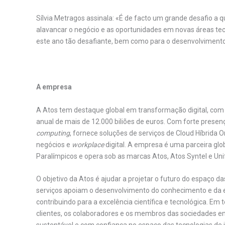
Sílvia Metragos assinala: «É de facto um grande desafio a q
alavancar o negócio e as oportunidades em novas áreas tec
este ano tão desafiante, bem como para o desenvolvimento
A empresa
A Atos tem destaque global em transformação digital, com
anual de mais de 12.000 biliões de euros. Com forte prese
computing
, fornece soluções de serviços de Cloud Híbrida
negócios e
workplace
digital. A empresa é uma parceira glo
Paralímpicos e opera sob as marcas Atos, Atos Syntel e Uni
O objetivo da Atos é ajudar a projetar o futuro do espaço d
serviços apoiam o desenvolvimento do conhecimento e da 
contribuindo para a excelência científica e tecnológica. E
clientes, os colaboradores e os membros das sociedades e
sustentável e com confiança no espaço das tecnologias de