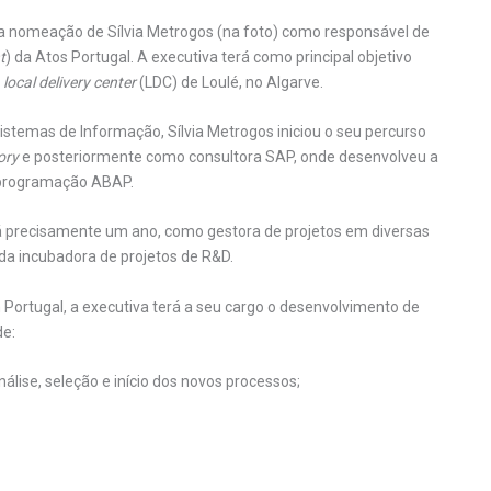
u a nomeação de Sílvia Metrogos (na foto) como responsável de
t
) da Atos Portugal. A executiva terá como principal objetivo
u
local delivery center
(LDC) de Loulé, no Algarve.
temas de Informação, Sílvia Metrogos iniciou o seu percurso
ory
e posteriormente como consultora SAP, onde desenvolveu a
 programação ABAP.
á precisamente um ano, como gestora de projetos em diversas
da incubadora de projetos de R&D.
Portugal, a executiva terá a seu cargo o desenvolvimento de
de:
álise, seleção e início dos novos processos;