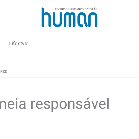
Lifestyle
 R&D
meia responsável