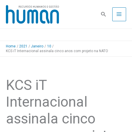
Skip
to
Pesquisa
content
Home
2021
Janeiro
10
KCS iT Internacional assinala cinco anos com projeto na NATO
KCS iT
Internacional
assinala cinco