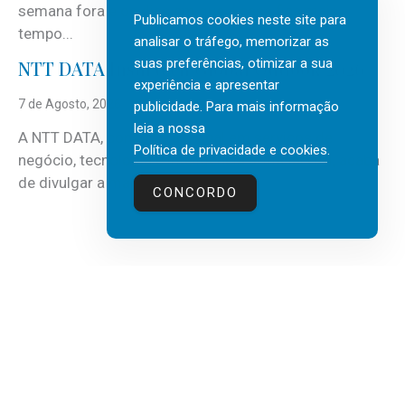
semana fora e os dias em que a casa fica mais
Publicamos cookies neste site para
tempo...
analisar o tráfego, memorizar as
suas preferências, otimizar a sua
NTT DATA Insurtech Global Outlook 2026
experiência e apresentar
7 de Agosto, 2026
publicidade. Para mais informação
leia a nossa
A NTT DATA, consultora global em serviços de
Política de privacidade e cookies
.
negócio, tecnologia e inteligência artificial (IA), acaba
de divulgar a mais recente...
CONCORDO