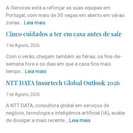
A iServices está a reforçar as suas equipas em
Portugal, com mais de 30 vagas em aberto em várias
:
zonas…
Leia mais
i
Cinco cuidados a ter em casa antes de sair
S
e
7 de Agosto, 2026
r
Com o verão, chegam também as férias, os fins-de-
v
semana fora e os dias em que a casa fica mais
i
:
tempo…
Leia mais
c
C
e
NTT DATA Insurtech Global Outlook 2026
i
s
n
7 de Agosto, 2026
c
c
o
A NTT DATA, consultora global em serviços de
o
m
negócio, tecnologia e inteligência artificial (IA), acaba
c
m
:
de divulgar a mais recente…
Leia mais
u
a
N
i