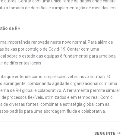
tre outros. Contar com uma única fonte de dados onde conste
cilita a tomada de decisões e a implementação de medidas em
stão de RH
uma importância renovada neste novo normal. Para além de
as baixas por contágio de Covid-19. Contar com uma
real sobre o estado das equipas é fundamental para uma boa
r de diferentes locais
nta que entende como «imprescindível no novo normal». O
to abrangente, combinando agilidade organizacional com uma
ema de RH global e colaborativo. A ferramenta permite simular
és de processos flexíveis, otimizados e em tempo real. Com o
s de diversas fontes, combinar a estratégia global com as
ssos-padrão para uma abordagem fluida e colaborativa.
SEGUINTE