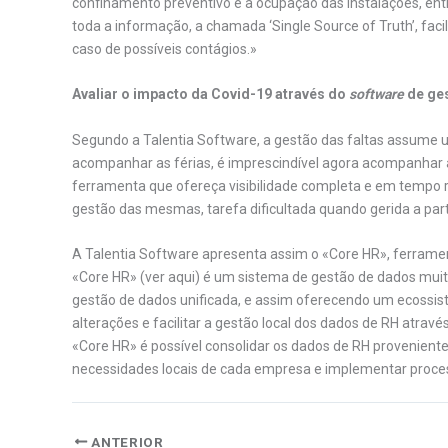
confinamento preventivo e a ocupação das instalações, en
toda a informação, a chamada ‘Single Source of Truth’, fa
caso de possíveis contágios.»
Avaliar o impacto da Covid-19 através do
software
de ge
Segundo a Talentia Software, a gestão das faltas assume 
acompanhar as férias, é imprescindível agora acompanhar 
ferramenta que ofereça visibilidade completa e em tempo 
gestão das mesmas, tarefa dificultada quando gerida a parti
A Talentia Software apresenta assim o «Core HR», ferrame
«Core HR» (ver aqui) é um sistema de gestão de dados mui
gestão de dados unificada, e assim oferecendo um ecossist
alterações e facilitar a gestão local dos dados de RH atrav
«Core HR» é possível consolidar os dados de RH proveniente
necessidades locais de cada empresa e implementar proce
ANTERIOR