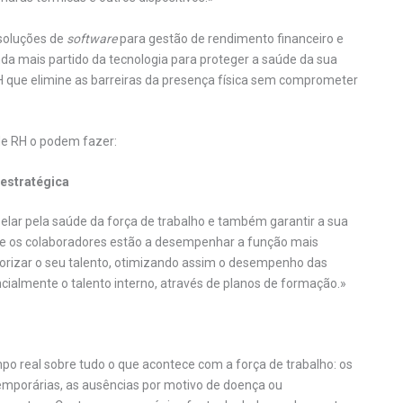
 soluções de
software
para gestão de rendimento financeiro e
da mais partido da tecnologia para proteger a saúde da sua
 que elimine as barreiras da presença física sem comprometer
de RH o podem fazer:
estratégica
zelar pela saúde da força de trabalho e também garantir a sua
se os colaboradores estão a desempenhar a função mais
rizar o seu talento, otimizando assim o desempenho das
ialmente o talento interno, através de planos de formação.»
o real sobre tudo o que acontece com a força de trabalho: os
temporárias, as ausências por motivo de doença ou