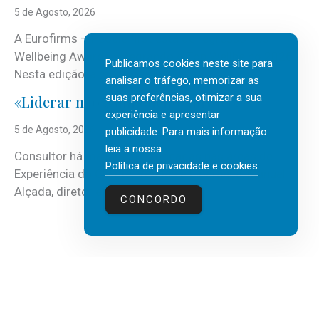
5 de Agosto, 2026
A Eurofirms – People first está de regresso aos
Wellbeing Awards, integrando o Top Wellbeing 2026.
Publicamos cookies neste site para
Nesta edição, a multinacional...
analisar o tráfego, memorizar as
suas preferências, otimizar a sua
«Liderar não é um talento místico.»
experiência e apresentar
5 de Agosto, 2026
publicidade. Para mais informação
leia a nossa
Consultor há mais de três décadas nas áreas de
Política de privacidade e cookies
.
Experiência do Cliente, Vendas e Liderança, Manuel
Alçada, diretor executivo da...
CONCORDO