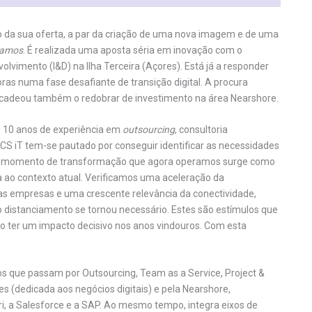
 da sua oferta, a par da criação de uma nova imagem e de uma
camos
. É realizada uma aposta séria em inovação com o
lvimento (I&D) na Ilha Terceira (Açores). Está já a responder
s numa fase desafiante de transição digital. A procura
encadeou também o redobrar de investimento na área Nearshore.
de 10 anos de experiência em
outsourcing
, consultoria
KCS iT tem-se pautado por conseguir identificar as necessidades
. O momento de transformação que agora operamos surge como
a ao contexto atual. Verificamos uma aceleração da
das empresas e uma crescente relevância da conectividade,
distanciamento se tornou necessário. Estes são estímulos que
o ter um impacto decisivo nos anos vindouros. Com esta
os que passam por Outsourcing, Team as a Service, Project &
s (dedicada aos negócios digitais) e pela Nearshore,
ri, a Salesforce e a SAP. Ao mesmo tempo, integra eixos de