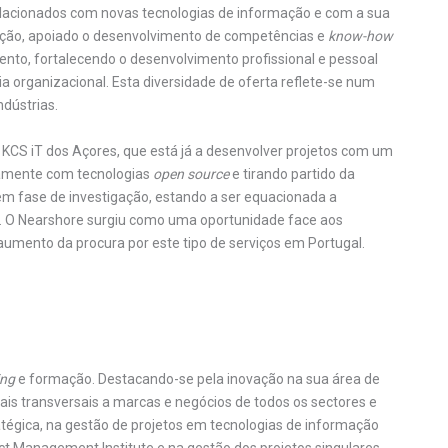
 relacionados com novas tecnologias de informação e com a sua
ação, apoiado o desenvolvimento de competências e
know-how
to, fortalecendo o desenvolvimento profissional e pessoal
 organizacional. Esta diversidade de oferta reflete-se num
ndústrias.
KCS iT dos Açores, que está já a desenvolver projetos com um
riamente com tecnologias
open source
e tirando partido da
em fase de investigação, estando a ser equacionada a
s. O Nearshore surgiu como uma oportunidade face aos
umento da procura por este tipo de serviços em Portugal.
ing
e formação. Destacando-se pela inovação na sua área de
tais transversais a marcas e negócios de todos os sectores e
ratégica, na gestão de projetos em tecnologias de informação
ect Management Institute e na gestão dos projetos singulares.