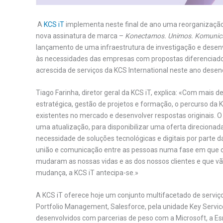
A
KCS iT
implementa neste final de ano uma reorganização
nova assinatura de marca –
Konectamos. Unimos. Komuni
lançamento de uma infraestrutura de investigação e desenvo
às necessidades das empresas com propostas diferenciadora
acrescida de serviços da KCS International neste ano des
Tiago Farinha, diretor geral da KCS iT, explica: «Com mais 
estratégica, gestão de projetos e formação, o percurso da 
existentes no mercado e desenvolver respostas originais
uma atualização, para disponibilizar uma oferta direcionad
necessidade de soluções tecnológicas e digitais por parte 
união e comunicação entre as pessoas numa fase em que o 
mudaram as nossas vidas e as dos nossos clientes e que vã
mudança, a KCS iT antecipa-se.»
A KCS iT oferece hoje um conjunto multifacetado de serviç
Portfolio Management, Salesforce, pela unidade Key Service
desenvolvidos com parcerias de peso com a Microsoft, a Es