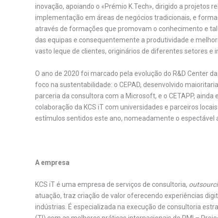
inovação, apoiando o «Prémio K.Tech», dirigido a projetos
implementação em áreas de negócios tradicionais, e form
através de formações que promovam o conhecimento e talen
das equipas e consequentemente a produtividade e melhoria
vasto leque de clientes, originários de diferentes setores e i
O ano de 2020 foi marcado pela evolução do R&D Center da 
foco na sustentabilidade: o CEPAD, desenvolvido maiorita
parceria da consultora com a Microsoft, e o CETAPP, ainda 
colaboração da KCS iT com universidades e parceiros locai
estímulos sentidos este ano, nomeadamente o espectável a
A empresa
KCS iT é uma empresa de serviços de consultoria,
outsourc
atuação, traz criação de valor oferecendo experiências digi
indústrias. É especializada na execução de consultoria est
(TI) com as melhores práticas internacionais do PMI – Proj