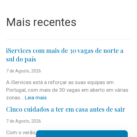
Mais recentes
iServices com mais de 30 vagas de norte a
sul do país
7 de Agosto, 2026
A iServices está a reforçar as suas equipas em
Portugal, com mais de 30 vagas em aberto em várias
:
zonas…
Leia mais
i
Cinco cuidados a ter em casa antes de sair
S
e
7 de Agosto, 2026
r
Com o verão, chegam também as férias, os fins-de-
v