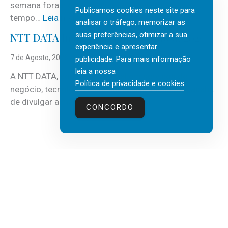
semana fora e os dias em que a casa fica mais
i
Publicamos cookies neste site para
:
tempo…
Leia mais
c
analisar o tráfego, memorizar as
C
suas preferências, otimizar a sua
e
NTT DATA Insurtech Global Outlook 2026
i
experiência e apresentar
s
n
7 de Agosto, 2026
publicidade. Para mais informação
c
c
leia a nossa
o
A NTT DATA, consultora global em serviços de
o
Política de privacidade e cookies
.
m
negócio, tecnologia e inteligência artificial (IA), acaba
c
m
:
de divulgar a mais recente…
Leia mais
u
CONCORDO
a
N
i
i
T
d
s
T
a
d
D
d
e
A
o
3
T
s
0
A
a
v
I
t
a
n
e
g