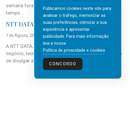
semana fora e os dias em que a casa fica mais
Publicamos cookies neste site para
tempo...
analisar o tráfego, memorizar as
suas preferências, otimizar a sua
NTT DATA Insurtech Global Outlook 2026
experiência e apresentar
7 de Agosto, 2026
publicidade. Para mais informação
leia a nossa
A NTT DATA, consultora global em serviços de
Política de privacidade e cookies
.
negócio, tecnologia e inteligência artificial (IA), acaba
de divulgar a mais recente...
CONCORDO