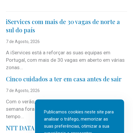
iServices com mais de 30 vagas de norte a
sul do país
7 de Agosto, 2026
A iServices está a reforçar as suas equipas em
Portugal, com mais de 30 vagas em aberto em várias
zonas...
Cinco cuidados a ter em casa antes de sair
7 de Agosto, 2026
Com o verão, chegam também as férias, os fins-de-
semana fora e os dias em que a casa fica mais
Publicamos cookies neste site para
tempo...
analisar o tráfego, memorizar as
suas preferências, otimizar a sua
NTT DATA Insurtech Global Outlook 2026