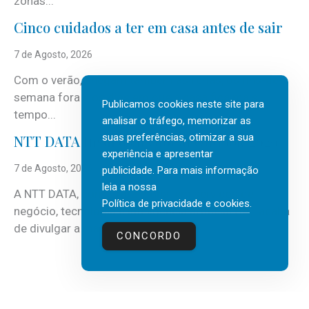
zonas...
Cinco cuidados a ter em casa antes de sair
7 de Agosto, 2026
Com o verão, chegam também as férias, os fins-de-
semana fora e os dias em que a casa fica mais
Publicamos cookies neste site para
tempo...
analisar o tráfego, memorizar as
suas preferências, otimizar a sua
NTT DATA Insurtech Global Outlook 2026
experiência e apresentar
7 de Agosto, 2026
publicidade. Para mais informação
leia a nossa
A NTT DATA, consultora global em serviços de
Política de privacidade e cookies
.
negócio, tecnologia e inteligência artificial (IA), acaba
de divulgar a mais recente...
CONCORDO