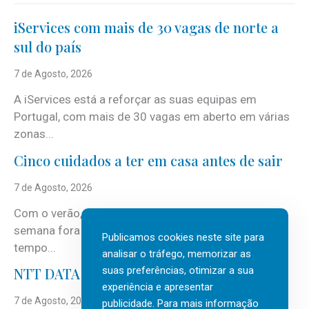
iServices com mais de 30 vagas de norte a
sul do país
7 de Agosto, 2026
A iServices está a reforçar as suas equipas em
Portugal, com mais de 30 vagas em aberto em várias
zonas...
Cinco cuidados a ter em casa antes de sair
7 de Agosto, 2026
Com o verão, chegam também as férias, os fins-de-
semana fora e os dias em que a casa fica mais
Publicamos cookies neste site para
tempo...
analisar o tráfego, memorizar as
suas preferências, otimizar a sua
NTT DATA Insurtech Global Outlook 2026
experiência e apresentar
7 de Agosto, 2026
publicidade. Para mais informação