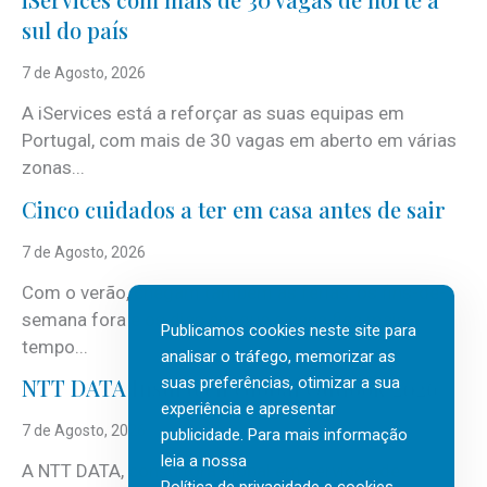
sul do país
7 de Agosto, 2026
A iServices está a reforçar as suas equipas em
Portugal, com mais de 30 vagas em aberto em várias
zonas...
Cinco cuidados a ter em casa antes de sair
7 de Agosto, 2026
Com o verão, chegam também as férias, os fins-de-
semana fora e os dias em que a casa fica mais
Publicamos cookies neste site para
tempo...
analisar o tráfego, memorizar as
suas preferências, otimizar a sua
NTT DATA Insurtech Global Outlook 2026
experiência e apresentar
7 de Agosto, 2026
publicidade. Para mais informação
leia a nossa
A NTT DATA, consultora global em serviços de