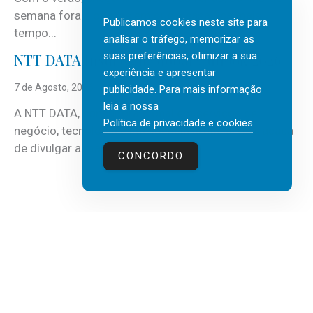
semana fora e os dias em que a casa fica mais
Publicamos cookies neste site para
tempo...
analisar o tráfego, memorizar as
suas preferências, otimizar a sua
NTT DATA Insurtech Global Outlook 2026
experiência e apresentar
7 de Agosto, 2026
publicidade. Para mais informação
leia a nossa
A NTT DATA, consultora global em serviços de
Política de privacidade e cookies
.
negócio, tecnologia e inteligência artificial (IA), acaba
de divulgar a mais recente...
CONCORDO