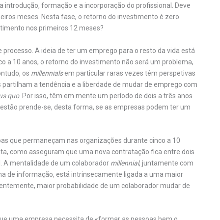
a introdução, formação e a incorporação do profissional. Deve
iros meses. Nesta fase, o retorno do investimento é zero.
timento nos primeiros 12 meses?
e processo. A ideia de ter um emprego para o resto da vida está
o a 10 anos, o retorno do investimento não será um problema,
ontudo, os
millennials
em particular raras vezes têm perspetivas
s partilham a tendência e a liberdade de mudar de emprego com
us quo
. Por isso, têm em mente um período de dois a três anos
estão prende-se, desta forma, se as empresas podem ter um
soas que permaneçam nas organizações durante cinco a 10
alista, como asseguram que uma nova contratação fica entre dois
cil. A mentalidade de um colaborador
millennial
, juntamente com
ilha de informação, está intrinsecamente ligada a uma maior
uentemente, maior probabilidade de um colaborador mudar de
 que uma empresa necessita de «formar as pessoas bem o