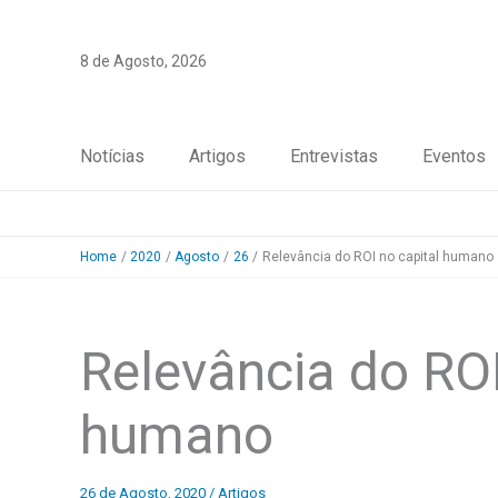
Skip
to
8 de Agosto, 2026
content
Notícias
Artigos
Entrevistas
Eventos
Home
2020
Agosto
26
Relevância do ROI no capital humano
Relevância do ROI
humano
26 de Agosto, 2020
/
Artigos