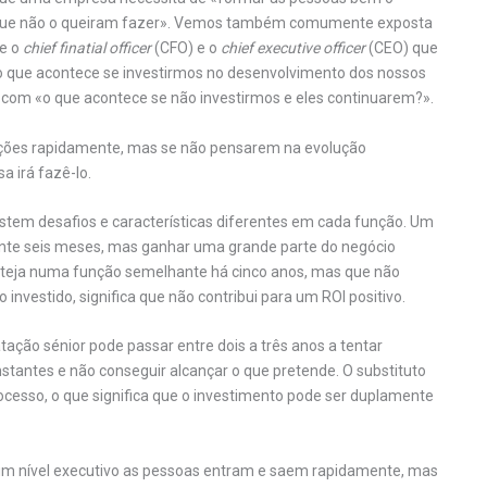
 a que não o queiram fazer». Vemos também comumente exposta
re o
chief finatial officer
(CFO) e o
chief executive officer
(CEO) que
«o que acontece se investirmos no desenvolvimento dos nossos
 com «o que acontece se não investirmos e eles continuarem?».
tações rapidamente, mas se não pensarem na evolução
a irá fazê-lo.
istem desafios e características diferentes em cada função. Um
ante seis meses, mas ganhar uma grande parte do negócio
esteja numa função semelhante há cinco anos, mas que não
vestido, significa que não contribui para um ROI positivo.
ção sénior pode passar entre dois a três anos a tentar
tantes e não conseguir alcançar o que pretende. O substituto
processo, o que significa que o investimento pode ser duplamente
num nível executivo as pessoas entram e saem rapidamente, mas