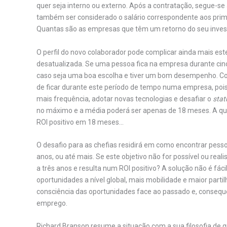
quer seja interno ou externo. Após a contratação, segue-se 
também ser considerado o salário correspondente aos prime
Quantas são as empresas que têm um retorno do seu inves
O perfil do novo colaborador pode complicar ainda mais est
desatualizada. Se uma pessoa fica na empresa durante cinc
caso seja uma boa escolha e tiver um bom desempenho. C
de ficar durante este período de tempo numa empresa, poi
mais frequência, adotar novas tecnologias e desafiar o
stat
no máximo e a média poderá ser apenas de 18 meses. A qu
ROI positivo em 18 meses…
O desafio para as chefias residirá em como encontrar pes
anos, ou até mais. Se este objetivo não for possível ou re
a três anos e resulta num ROI positivo? A solução não é fá
oportunidades a nível global, mais mobilidade e maior part
consciência das oportunidades face ao passado e, conseq
emprego.
Richard Branson resume a situação com a sua filosofia de