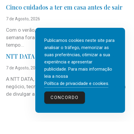
Cinco cuidados a ter em casa antes de sair
7 de Agosto, 2026
Com o verão, chegam também as férias, os fins-de-
semana fora e os dias em que a casa fica mais
Publicamos cookies neste site para
tempo...
analisar o tráfego, memorizar as
suas preferências, otimizar a sua
NTT DATA Insurtech Global Outlook 2026
experiência e apresentar
7 de Agosto, 2026
publicidade. Para mais informação
leia a nossa
A NTT DATA, consultora global em serviços de
Política de privacidade e cookies
.
negócio, tecnologia e inteligência artificial (IA), acaba
de divulgar a mais recente...
CONCORDO