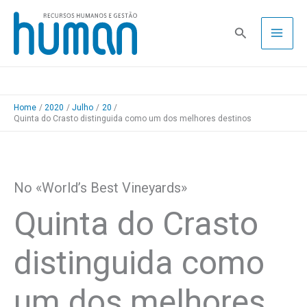
Skip
to
Pesquisa
content
Home
2020
Julho
20
Quinta do Crasto distinguida como um dos melhores destinos
No «World’s Best Vineyards»
Quinta do Crasto
distinguida como
um dos melhores