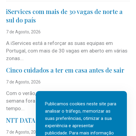
iServices com mais de 30 vagas de norte a
sul do país
7 de Agosto, 2026
A iServices está a reforçar as suas equipas em
Portugal, com mais de 30 vagas em aberto em várias
zonas...
Cinco cuidados a ter em casa antes de sair
7 de Agosto, 2026
Com o verão, chegam também as férias, os fins-de-
semana fora e os dias em que a casa fica mais
Publicamos cookies neste site para
tempo...
analisar o tráfego, memorizar as
suas preferências, otimizar a sua
NTT DATA Insurtech Global Outlook 2026
experiência e apresentar
7 de Agosto, 2026
publicidade. Para mais informação