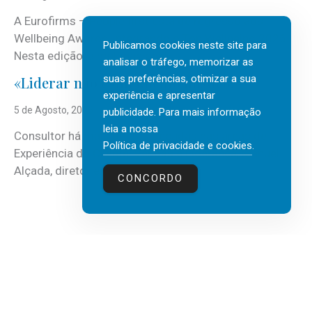
A Eurofirms – People first está de regresso aos
Wellbeing Awards, integrando o Top Wellbeing 2026.
Publicamos cookies neste site para
Nesta edição, a multinacional...
analisar o tráfego, memorizar as
suas preferências, otimizar a sua
«Liderar não é um talento místico.»
experiência e apresentar
5 de Agosto, 2026
publicidade. Para mais informação
leia a nossa
Consultor há mais de três décadas nas áreas de
Política de privacidade e cookies
.
Experiência do Cliente, Vendas e Liderança, Manuel
Alçada, diretor executivo da...
CONCORDO