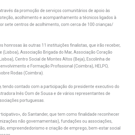
através da promoção de serviços comunitários de apoio às
roteção, acolhimento e acompanhamento a técnicos ligados à
por sete centros de acolhimento, com cerca de 100 crianças/
onrosas às outras 11 instituições finalistas, que irão receber,
e (Lisboa), Associação Brigada do Mar, Associação Coração
sboa), Centro Social de Montes Altos (Beja), Escolinha de
esenvolvimento e Formação Profissional (Coimbra), HELPO,
sobre Rodas (Coimbra).
e
, tendo contado com a participação do presidente executivo do
stradora Inês Oom de Sousa e de vários representantes de
associações portuguesas.
rticipativo», do Santander, que tem como finalidade reconhecer
ganizações não governamentais), fundações ou associações,
ão, empreendedorismo e criação de emprego, bem-estar social
ssoas.