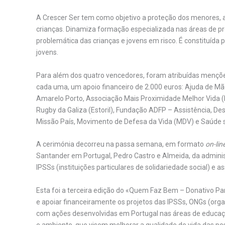
A Crescer Ser tem como objetivo a proteção dos menores, 
crianças. Dinamiza formação especializada nas áreas de p
problemática das crianças e jovens em risco. É constituída 
jovens.
Para além dos quatro vencedores, foram atribuídas menções h
cada uma, um apoio financeiro de 2.000 euros: Ajuda de Mã
Amarelo Porto, Associação Mais Proximidade Melhor Vida (Li
Rugby da Galiza (Estoril), Fundação ADFP – Assistência, D
Missão País, Movimento de Defesa da Vida (MDV) e Saúde 
A cerimónia decorreu na passa semana, em formato
on-lin
Santander em Portugal, Pedro Castro e Almeida, da admini
IPSSs (instituições particulares de solidariedade social) e 
Esta foi a terceira edição do «Quem Faz Bem – Donativo Pa
e apoiar financeiramente os projetos das IPSSs, ONGs (or
com ações desenvolvidas em Portugal nas áreas de educaç
e ambiente, que visem melhorar a qualidade de vida das pe