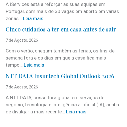
A iServices está a reforçar as suas equipas em
Portugal, com mais de 30 vagas em aberto em várias
:
zonas…
Leia mais
i
Cinco cuidados a ter em casa antes de sair
S
e
7 de Agosto, 2026
r
Com o verão, chegam também as férias, os fins-de-
v
semana fora e os dias em que a casa fica mais
i
:
tempo…
Leia mais
c
C
e
NTT DATA Insurtech Global Outlook 2026
i
s
n
7 de Agosto, 2026
c
c
o
A NTT DATA, consultora global em serviços de
o
m
negócio, tecnologia e inteligência artificial (IA), acaba
c
m
:
de divulgar a mais recente…
Leia mais
u
a
N
i
i
T