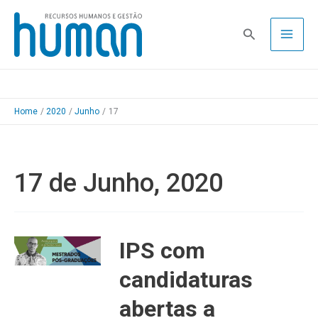
Skip
to
Pesquisa
content
Home
2020
Junho
17
17 de Junho, 2020
IPS com
candidaturas
abertas a