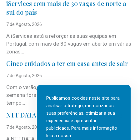
iServices com mais de 30 vagas de norte a
sul do país
7 de Agosto, 2026
A iServices está a reforçar as suas equipas em
Portugal, com mais de 30 vagas em aberto em várias
zonas...
Cinco cuidados a ter em casa antes de sair
7 de Agosto, 2026
Com o verão, chegam também as férias, os fins-de-
semana fora e os dias em que a casa fica mais
Publicamos cookies neste site para
tempo...
analisar o tráfego, memorizar as
suas preferências, otimizar a sua
NTT DATA Insurtech Global Outlook 2026
experiência e apresentar
7 de Agosto, 2026
publicidade. Para mais informação
leia a nossa
A NTT DATA, consultora global em serviços de