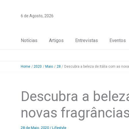
Skip
to
6 de Agosto, 2026
content
Notícias
Artigos
Entrevistas
Eventos
Home
2020
Maio
28
Descubra a beleza de Itália com as nov
Descubra a beleza
novas fragrância
28 de Maio, 2020
/
Lifestyle