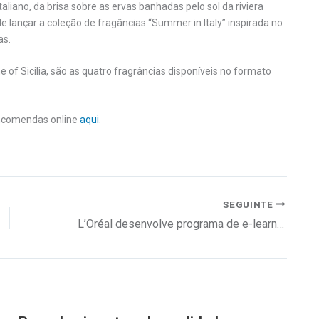
aliano, da brisa sobre as ervas banhadas pelo sol da riviera
de lançar a coleção de fragâncias “Summer in Italy” inspirada no
as.
e of Sicilia, são as quatro fragrâncias disponíveis no formato
encomendas online
aqui
.
SEGUINTE
L’Oréal desenvolve programa de e-learning para garantir o regresso ao local de trabalho em segurança