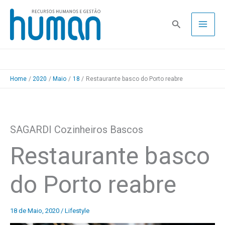
Skip
to
Pesquisa
content
Home
2020
Maio
18
Restaurante basco do Porto reabre
SAGARDI Cozinheiros Bascos
Restaurante basco
do Porto reabre
18 de Maio, 2020
/
Lifestyle