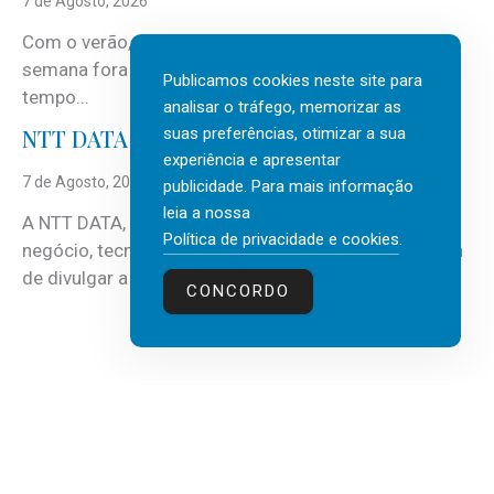
7 de Agosto, 2026
Com o verão, chegam também as férias, os fins-de-
semana fora e os dias em que a casa fica mais
Publicamos cookies neste site para
tempo...
analisar o tráfego, memorizar as
suas preferências, otimizar a sua
NTT DATA Insurtech Global Outlook 2026
experiência e apresentar
7 de Agosto, 2026
publicidade. Para mais informação
leia a nossa
A NTT DATA, consultora global em serviços de
Política de privacidade e cookies
.
negócio, tecnologia e inteligência artificial (IA), acaba
de divulgar a mais recente...
CONCORDO