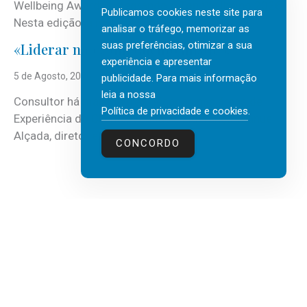
Wellbeing Awards, integrando o Top Wellbeing 2026.
Publicamos cookies neste site para
Nesta edição, a multinacional...
analisar o tráfego, memorizar as
suas preferências, otimizar a sua
«Liderar não é um talento místico.»
experiência e apresentar
5 de Agosto, 2026
publicidade. Para mais informação
leia a nossa
Consultor há mais de três décadas nas áreas de
Política de privacidade e cookies
.
Experiência do Cliente, Vendas e Liderança, Manuel
Alçada, diretor executivo da...
CONCORDO