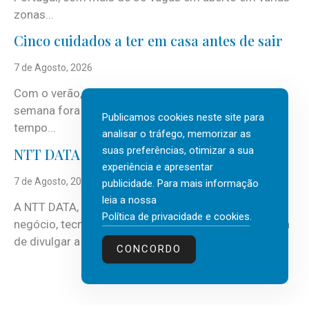
zonas...
Cinco cuidados a ter em casa antes de sair
7 de Agosto, 2026
Com o verão, chegam também as férias, os fins-de-
semana fora e os dias em que a casa fica mais
Publicamos cookies neste site para
tempo...
analisar o tráfego, memorizar as
suas preferências, otimizar a sua
NTT DATA Insurtech Global Outlook 2026
experiência e apresentar
7 de Agosto, 2026
publicidade. Para mais informação
leia a nossa
A NTT DATA, consultora global em serviços de
Política de privacidade e cookies
.
negócio, tecnologia e inteligência artificial (IA), acaba
de divulgar a mais recente...
CONCORDO