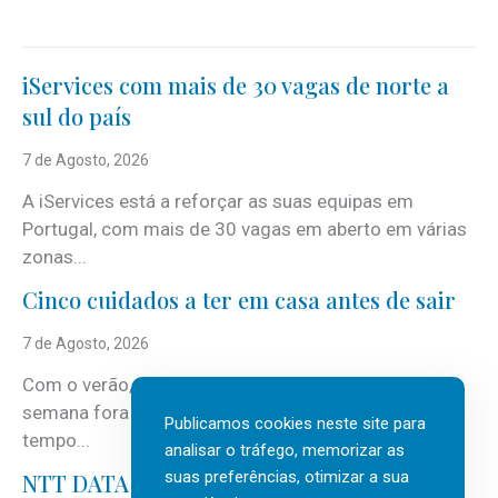
iServices com mais de 30 vagas de norte a
sul do país
7 de Agosto, 2026
A iServices está a reforçar as suas equipas em
Portugal, com mais de 30 vagas em aberto em várias
zonas...
Cinco cuidados a ter em casa antes de sair
7 de Agosto, 2026
Com o verão, chegam também as férias, os fins-de-
semana fora e os dias em que a casa fica mais
Publicamos cookies neste site para
tempo...
analisar o tráfego, memorizar as
suas preferências, otimizar a sua
NTT DATA Insurtech Global Outlook 2026