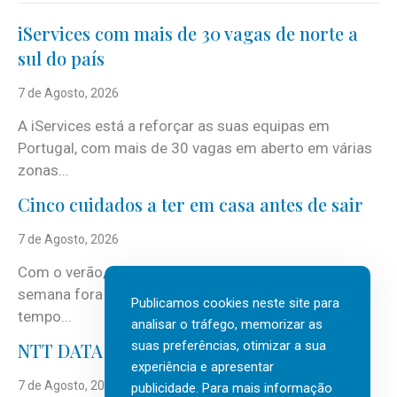
iServices com mais de 30 vagas de norte a
sul do país
7 de Agosto, 2026
A iServices está a reforçar as suas equipas em
Portugal, com mais de 30 vagas em aberto em várias
zonas...
Cinco cuidados a ter em casa antes de sair
7 de Agosto, 2026
Com o verão, chegam também as férias, os fins-de-
semana fora e os dias em que a casa fica mais
Publicamos cookies neste site para
tempo...
analisar o tráfego, memorizar as
suas preferências, otimizar a sua
NTT DATA Insurtech Global Outlook 2026
experiência e apresentar
7 de Agosto, 2026
publicidade. Para mais informação