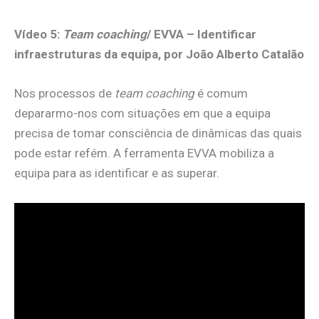
Vídeo
5:
Team coaching
/ EVVA – Identificar
infraestruturas da equipa, por
João Alberto Catalão
Nos processos de
team coaching
é comum
depararmo-nos com situações em que a equipa
precisa de tomar consciência de dinâmicas das quais
pode estar refém. A ferramenta EVVA mobiliza a
equipa para as identificar e as superar.