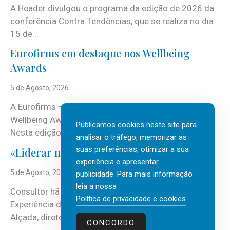
A Header divulgou o programa da edição de 2026 da
conferência Contra Tendências, que se realiza no dia
15 de...
Eurofirms em destaque nos Wellbeing
Awards
5 de Agosto, 2026
A Eurofirms – People first está de regresso aos
Wellbeing Awards, integrando o Top Wellbeing 2026.
Publicamos cookies neste site para
Nesta edição, a multinacional...
analisar o tráfego, memorizar as
suas preferências, otimizar a sua
«Liderar não é um talento místico.»
experiência e apresentar
5 de Agosto, 2026
publicidade. Para mais informação
leia a nossa
Consultor há mais de três décadas nas áreas de
Política de privacidade e cookies
.
Experiência do Cliente, Vendas e Liderança, Manuel
Alçada, diretor executivo da...
CONCORDO