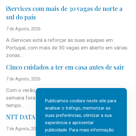
iServices com mais de 30 vagas de norte a
sul do país
7 de Agosto, 2026
A iServices está a reforçar as suas equipas em
Portugal, com mais de 30 vagas em aberto em várias
zonas...
Cinco cuidados a ter em casa antes de sair
7 de Agosto, 2026
Com o verão, chegam também as férias, os fins-de-
semana fora e os dias em que a casa fica mais
Publicamos cookies neste site para
tempo...
analisar o tráfego, memorizar as
suas preferências, otimizar a sua
NTT DATA Insurtech Global Outlook 2026
experiência e apresentar
7 de Agosto, 2026
publicidade. Para mais informação