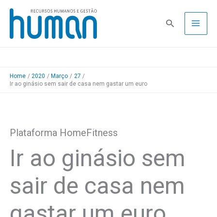
Skip
to
Pesquisa
content
Home
2020
Março
27
Ir ao ginásio sem sair de casa nem gastar um euro
Plataforma HomeFitness
Ir ao ginásio sem
sair de casa nem
gastar um euro