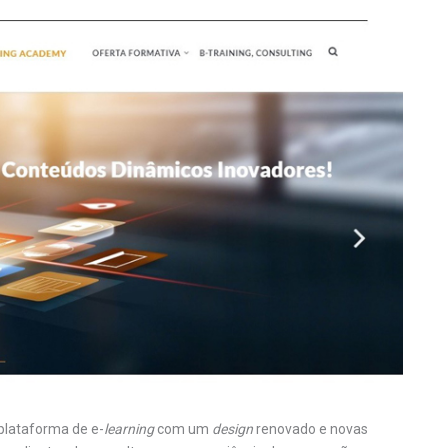
plataforma de e-
learning
com um
design
renovado e novas