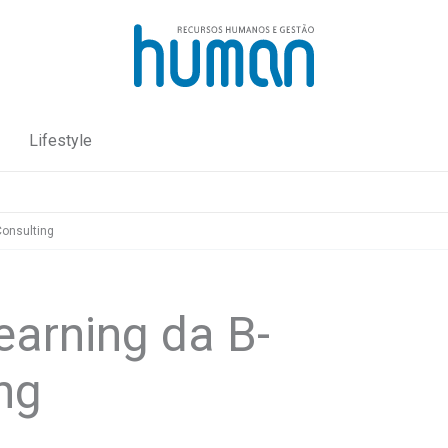
Lifestyle
Consulting
earning da B-
ing