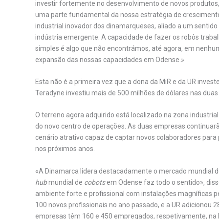
investir fortemente no desenvolvimento de novos produtos,
uma parte fundamental da nossa estratégia de cresciment
industrial inovador dos dinamarqueses, aliado a um sentido
indústria emergente. A capacidade de fazer os robôs tr
simples é algo que não encontrámos, até agora, em nenhu
expansão das nossas capacidades em Odense.»
Esta não é a primeira vez que a dona da MiR e da UR invest
Teradyne investiu mais de 500 milhões de dólares nas dua
O terreno agora adquirido está localizado na zona industri
do novo centro de operações. As duas empresas continuarã
cenário atrativo capaz de captar novos colaboradores para
nos próximos anos.
«A Dinamarca lidera destacadamente o mercado mundial 
hub
mundial de
cobots
em Odense faz todo o sentido», dis
ambiente forte e profissional com instalações magníficas p
100 novos profissionais no ano passado, e a UR adicionou 2
empresas têm 160 e 450 empregados, respetivamente, na