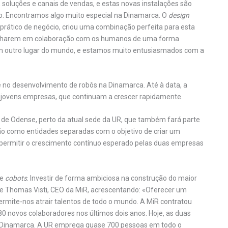
 soluções e canais de vendas, e estas novas instalações são
o. Encontramos algo muito especial na Dinamarca. O
design
 prático de negócio, criou uma combinação perfeita para esta
abalharem em colaboração com os humanos de uma forma
m outro lugar do mundo, e estamos muito entusiasmados com a
e no desenvolvimento de robôs na Dinamarca. Até à data, a
s jovens empresas, que continuam a crescer rapidamente.
al de Odense, perto da atual sede da UR, que também fará parte
o como entidades separadas com o objetivo de criar um
 permitir o crescimento contínuo esperado pelas duas empresas
de
cobots
. Investir de forma ambiciosa na construção do maior
se Thomas Visti, CEO da MiR, acrescentando: «Oferecer um
ermite-nos atrair talentos de todo o mundo. A MiR contratou
80 novos colaboradores nos últimos dois anos. Hoje, as duas
 Dinamarca. A UR emprega quase 700 pessoas em todo o