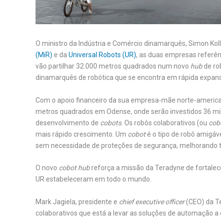
O ministro da Indústria e Comércio dinamarquês, Simon Koll
(MiR)
e da
Universal Robots (UR)
, as duas empresas referên
vão partilhar 32.000 metros quadrados num novo
hub
de ro
dinamarquês de robótica que se encontra em rápida expan
Com o apoio financeiro da sua empresa-mãe norte-americ
metros quadrados em Odense, onde serão investidos 36 mil
desenvolvimento de
cobots
. Os robôs colaborativos (ou
cob
mais rápido crescimento. Um
cobot
é o tipo de robô amigáv
sem necessidade de proteções de segurança, melhorando ta
O novo
cobot hub
reforça a missão da Teradyne de fortalec
UR estabeleceram em todo o mundo.
Mark Jagiela, presidente e
chief executive officer
(CEO) da Te
colaborativos que está a levar as soluções de automação 