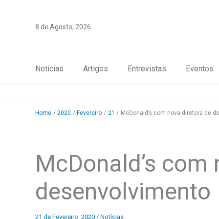
Skip
to
8 de Agosto, 2026
content
Notícias
Artigos
Entrevistas
Eventos
Home
2020
Fevereiro
21
McDonald’s com nova diretora de d
McDonald’s com n
desenvolvimento
21 de Fevereiro, 2020
/
Notícias