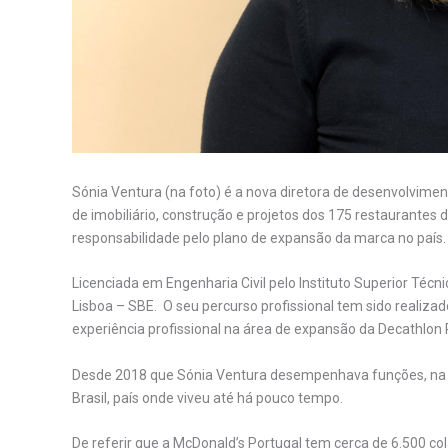
Sónia Ventura (na foto) é a nova diretora de desenvolvime
de imobiliário, construção e projetos dos 175 restaurante
responsabilidade pelo plano de expansão da marca no país.
Licenciada em Engenharia Civil pelo Instituto Superior Té
Lisboa – SBE. O seu percurso profissional tem sido realiza
experiência profissional na área de expansão da Decathlon P
Desde 2018 que Sónia Ventura desempenhava funções, na á
Brasil, país onde viveu até há pouco tempo.
De referir que a McDonald’s Portugal tem cerca de 6.500 c