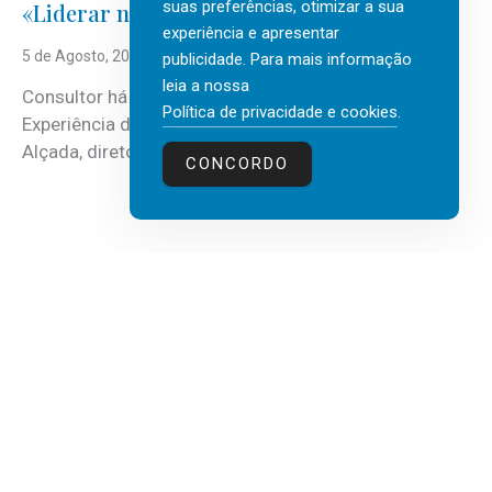
suas preferências, otimizar a sua
«Liderar não é um talento místico.»
experiência e apresentar
5 de Agosto, 2026
publicidade. Para mais informação
leia a nossa
Consultor há mais de três décadas nas áreas de
Política de privacidade e cookies
.
Experiência do Cliente, Vendas e Liderança, Manuel
Alçada, diretor executivo da...
CONCORDO