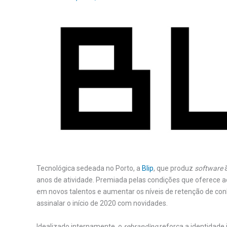
Tecnológica sedeada no Porto, a
Blip
, que produz
software
à
anos de atividade. Premiada pelas condições que oferece a
em novos talentos e aumentar os níveis de retenção de co
assinalar o início de 2020 com novidades.
Idealizado internamente, o
rebranding
reforça a identidade