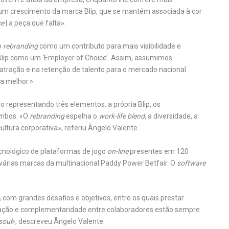
z um crescimento da marca Blip, que se mantém associada à cor
ce
| a peça que falta».
o
rebranding
como um contributo para mais visibilidade e
Blip como um ‘Employer of Choice’. Assim, assumimos
atração e na retenção de talento para o mercado nacional.
a melhor.»
 representando três elementos: a própria Blip, os
ambos. «O
rebranding
espelha o
work-life blend
, a diversidade, a
ltura corporativa», referiu Ângelo Valente.
ecnológico de plataformas de jogo
on-line
presentes em 120
s várias marcas da multinacional Paddy Power Betfair. O
software
 com grandes desafios e objetivos, entre os quais prestar
oração e complementaridade entre colaboradores estão sempre
soul
», descreveu Ângelo Valente.