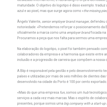
maturidade. O objetivo do logotipo é disso exemplo: tradu
azul e ao pixel, mas que surge agora como «
the missing pie
Ângelo Valente,
senior employer brand manager
, defendeu 
notoriedade: «Pretendemos reforçar o posicionamento da 
oficialmente a marca como uma
employer brand
focada na 
Procuramos a peça que nos falta para sermos uma empres
Na elaboração do logotipo, o pixel foi também pensado como
colaboradores da empresa e a harmonia que existe entre 
inclusão e a progressão de carreira que compõem a nossa cu
A Blip é responsável pela gestão e pelo desenvolvimento t
países e utilizadas por mais de seis milhões de clientes da
desenvolvido na cidade do Porto é 100 por cento exportado.
«Mais do que uma empresa
fun
, somos um
hub
tecnológico,
serviços a cada vez mais marcas. Mas o espírito de colab
presentes, porque somos uma
big company with a start-up 