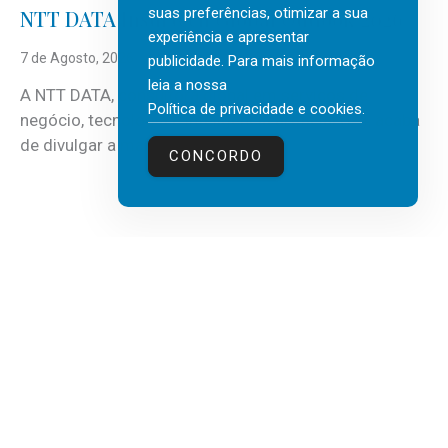
suas preferências, otimizar a sua
NTT DATA Insurtech Global Outlook 2026
experiência e apresentar
7 de Agosto, 2026
publicidade. Para mais informação
leia a nossa
A NTT DATA, consultora global em serviços de
Política de privacidade e cookies
.
negócio, tecnologia e inteligência artificial (IA), acaba
de divulgar a mais recente...
CONCORDO