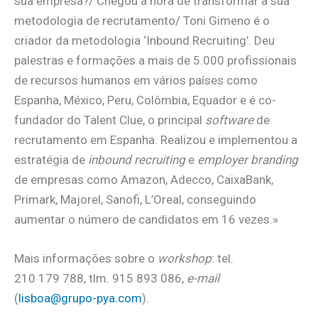
sua empresa?/ Chegou a hora de transformar a sua
metodologia de recrutamento/ Toni Gimeno é o
criador da metodologia ‘Inbound Recruiting’. Deu
palestras e formações a mais de 5.000 profissionais
de recursos humanos em vários países como
Espanha, México, Peru, Colômbia, Equador e é co-
fundador do Talent Clue, o principal
software
de
recrutamento em Espanha. Realizou e implementou a
estratégia de
inbound recruiting
e
employer branding
de empresas como Amazon, Adecco, CaixaBank,
Primark, Majorel, Sanofi, L’Oreal, conseguindo
aumentar o número de candidatos em 16 vezes.»
Mais informações sobre o
workshop
: tel.
210 179 788, tlm. 915 893 086,
e-mail
(
lisboa@grupo-pya.com
).