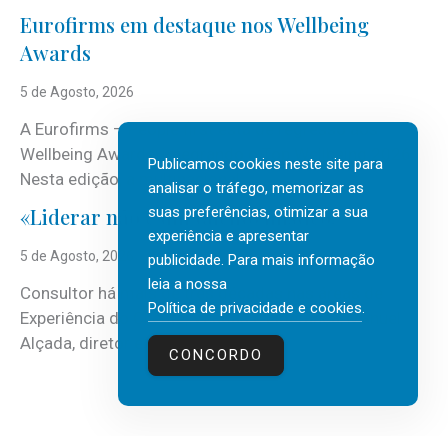
Eurofirms em destaque nos Wellbeing
Awards
5 de Agosto, 2026
A Eurofirms – People first está de regresso aos
Wellbeing Awards, integrando o Top Wellbeing 2026.
Publicamos cookies neste site para
Nesta edição, a multinacional...
analisar o tráfego, memorizar as
suas preferências, otimizar a sua
«Liderar não é um talento místico.»
experiência e apresentar
5 de Agosto, 2026
publicidade. Para mais informação
leia a nossa
Consultor há mais de três décadas nas áreas de
Política de privacidade e cookies
.
Experiência do Cliente, Vendas e Liderança, Manuel
Alçada, diretor executivo da...
CONCORDO