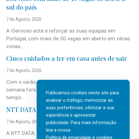
sul do país
7 de Agosto, 2026
A iServices está a reforçar as suas equipas em
Portugal, com mais de 30 vagas em aberto em várias
zonas...
Cinco cuidados a ter em casa antes de sair
7 de Agosto, 2026
Com o verão, chegam também as férias, os fins-de-
semana fora e os dias em que a casa fica mais
Publicamos cookies neste site para
tempo...
analisar o tráfego, memorizar as
suas preferências, otimizar a sua
NTT DATA Insurtech Global Outlook 2026
experiência e apresentar
7 de Agosto, 2026
publicidade. Para mais informação
leia a nossa
A NTT DATA, consultora global em serviços de
Política de privacidade e cookies
.