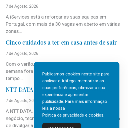
7 de Agosto, 2026
A iServices está a reforçar as suas equipas em
Portugal, com mais de 30 vagas em aberto em várias
zonas...
Cinco cuidados a ter em casa antes de sair
7 de Agosto, 2026
Com o verão, chegam também as férias, os fins-de-
semana fora e os dias em que a casa fica mais
Publicamos cookies neste site para
tempo...
analisar o tráfego, memorizar as
suas preferências, otimizar a sua
NTT DATA Insurtech Global Outlook 2026
experiência e apresentar
7 de Agosto, 2026
publicidade. Para mais informação
leia a nossa
A NTT DATA, consultora global em serviços de
Política de privacidade e cookies
.
negócio, tecnologia e inteligência artificial (IA), acaba
de divulgar a mais recente...