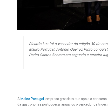
Ricardo Luz foi o vencedor da edição 30 do con
Makro Portugal. António Queiroz Pinto conquist
Pedro Santos ficaram em segundo e terceiro lug
A
Makro Portugal
, empresa grossista que apoia o concurso 
da gastronomia portuguesa, anunciou o vencedor da trigésima