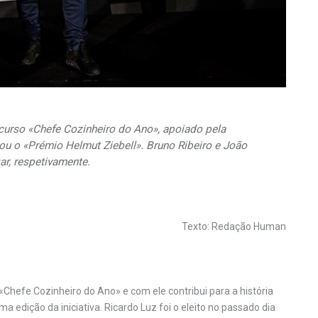
curso «Chefe Cozinheiro do Ano», apoiado pela
ou o «Prémio Helmut Ziebell». Bruno Ribeiro e João
ar, respetivamente.
Texto: Redação Human
«Chefe Cozinheiro do Ano» e com ele contribui para a história
 edição da iniciativa. Ricardo Luz foi o eleito no passado dia