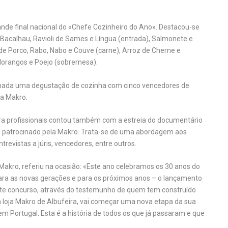
ande final nacional do «Chefe Cozinheiro do Ano». Destacou-se
Bacalhau, Ravioli de Sames e Língua (entrada), Salmonete e
 de Porco, Rabo, Nabo e Couve (carne), Arroz de Cherne e
 Morangos e Poejo (sobremesa).
cionada uma degustação de cozinha com cinco vencedores de
ha Makro.
ara profissionais contou também com a estreia do documentário
, patrocinado pela Makro. Trata-se de uma abordagem aos
revistas a júris, vencedores, entre outros.
Makro, referiu na ocasião: «Este ano celebramos os 30 anos do
ara as novas gerações e para os próximos anos – o lançamento
te concurso, através do testemunho de quem tem construído
 da loja Makro de Albufeira, vai começar uma nova etapa da sua
em Portugal. Esta é a história de todos os que já passaram e que