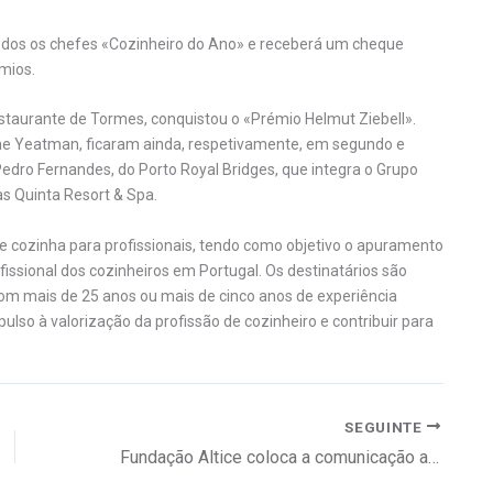
todos os chefes «Cozinheiro do Ano» e receberá um cheque
mios.
estaurante de Tormes, conquistou o «Prémio Helmut Ziebell».
The Yeatman, ficaram ainda, respetivamente, em segundo e
dro Fernandes, do Porto Royal Bridges, que integra o Grupo
ras Quinta Resort & Spa.
e cozinha para profissionais, tendo como objetivo o apuramento
issional dos cozinheiros em Portugal. Os destinatários são
com mais de 25 anos ou mais de cinco anos de experiência
lso à valorização da profissão de cozinheiro e contribuir para
SEGUINTE
Fundação Altice coloca a comunicação acessível a quem mais precisa