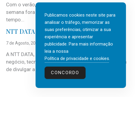
Com o verão, chegam também as férias, os fins-de-
semana fora e os dias em que a casa fica mais
Publicamos cookies neste site para
tempo...
analisar o tráfego, memorizar as
suas preferências, otimizar a sua
NTT DATA Insurtech Global Outlook 2026
experiência e apresentar
7 de Agosto, 2026
publicidade. Para mais informação
leia a nossa
A NTT DATA, consultora global em serviços de
Política de privacidade e cookies
.
negócio, tecnologia e inteligência artificial (IA), acaba
de divulgar a mais recente...
CONCORDO