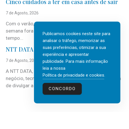
Cinco cuidados a ter em casa antes de sair
7 de Agosto, 2026
Com o verão, chegam também as férias, os fins-de-
semana fora e os dias em que a casa fica mais
Publicamos cookies neste site para
tempo...
analisar o tráfego, memorizar as
suas preferências, otimizar a sua
NTT DATA Insurtech Global Outlook 2026
experiência e apresentar
7 de Agosto, 2026
publicidade. Para mais informação
leia a nossa
A NTT DATA, consultora global em serviços de
Política de privacidade e cookies
.
negócio, tecnologia e inteligência artificial (IA), acaba
de divulgar a mais recente...
CONCORDO