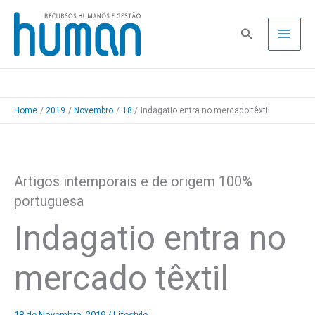
Skip
to
Pesquisa
content
Home
2019
Novembro
18
Indagatio entra no mercado têxtil
Artigos intemporais e de origem 100%
portuguesa
Indagatio entra no
mercado têxtil
18 de Novembro, 2019
/
Lifestyle